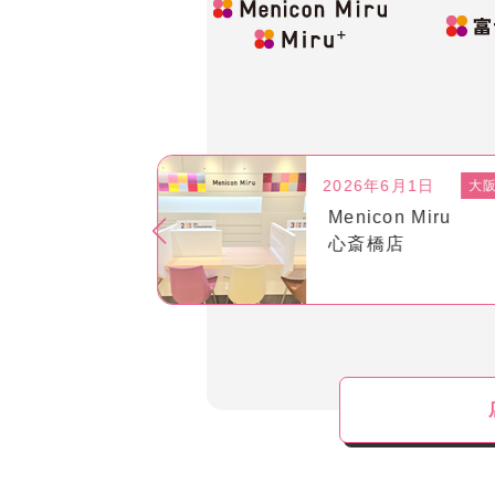
年6月1日
2026年3月19日
大阪府
熊
on Miru
Miru+
橋店
COCOSA熊本下