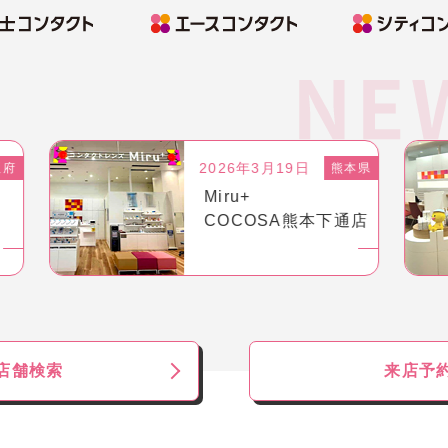
2026年3月2日
本県
愛知県
Menicon Miru
通店
名駅スパイラルタワ
ーズ店
店舗検索
来店予