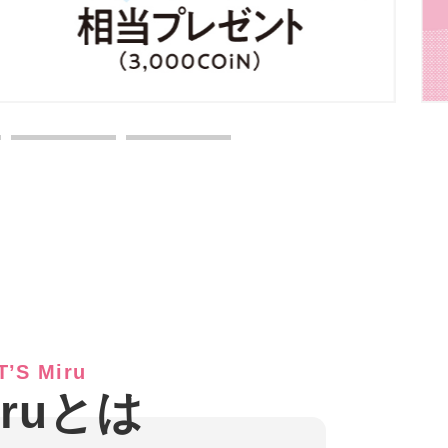
’S Miru
iruとは