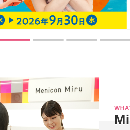
WHAT
M